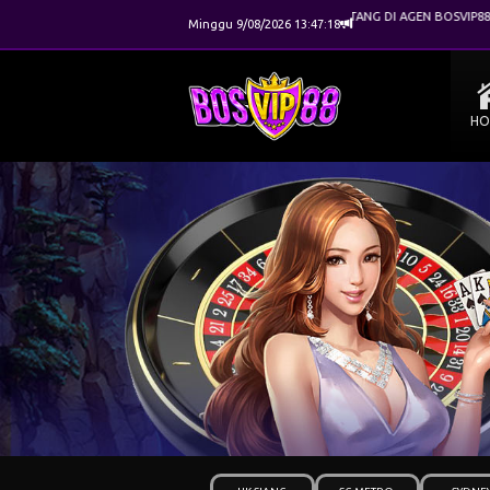
SELAMAT DATANG DI AGEN BOSVIP88, SITUS
Minggu 9/08/2026 13:47:19
HO