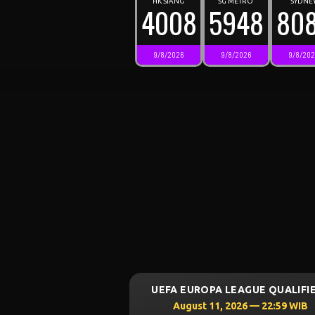
HK SIANG
SG METRO
SYDNE
4008
5948
80
9/8/2026
9/8/2026
9/8/20
UEFA CHAMPIONS LEAGUE QUALIF
August 12, 2026 — 00:00 WIB