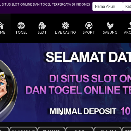
 SLOT ONLINE DAN TOGEL TERPERCAYA DI INDONESIA | MINIMAL DEPOSIT PADA SITUS
ME
TOGEL
SLOT
LIVE CASINO
SPORT
SABUNG
ARC
gw**mg Berhasil Withdraw Rp 1.135.000,00