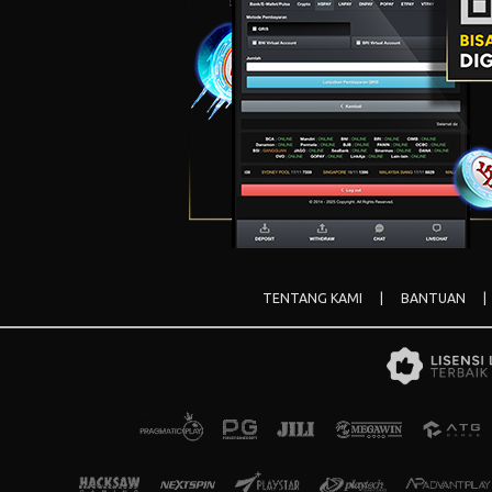
TENTANG KAMI
|
BANTUAN
|